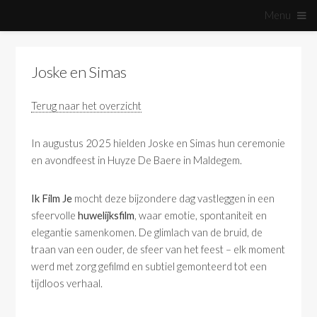
Menu
Joske en Simas
Terug naar het overzicht
In augustus 2025 hielden Joske en Simas hun ceremonie
en avondfeest in Huyze De Baere in Maldegem.
Ik Film Je
mocht deze bijzondere dag vastleggen in een
sfeervolle
huwelijksfilm
, waar emotie, spontaniteit en
elegantie samenkomen. De glimlach van de bruid, de
traan van een ouder, de sfeer van het feest – elk moment
werd met zorg gefilmd en subtiel gemonteerd tot een
tijdloos verhaal.